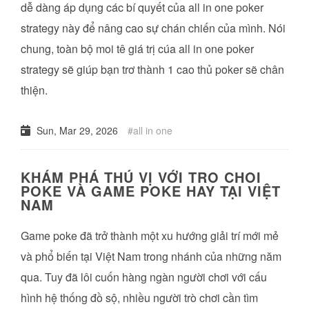
dễ dàng áp dụng các bí quyết của all in one poker
strategy này để nâng cao sự chán chiến của mình. Nói
chung, toàn bộ moi tê giá trị cúa all in one poker
strategy sẽ giúp bạn trơ thành 1 cao thủ poker sẽ chân
thiện.
Sun, Mar 29, 2026
all in one
KHÁM PHÁ THÚ VỊ VỚI TRO CHOI
POKE VÀ GAME POKE HAY TẠI VIỆT
NAM
Game poke đã trở thành một xu hướng giải trí mới mẻ
và phổ biến tại Việt Nam trong nhánh của những năm
qua. Tuy đã lôi cuốn hàng ngàn người chơi với cấu
hình hệ thống đồ sộ, nhiều người trò chơi cần tìm