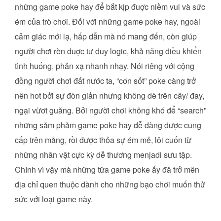
những game poke hay để bắt kịp đuợc niềm vui và sức
ém của trò chơi. Đối với những game poke hay, ngoài
cảm giác mới lạ, hấp dẫn mà nó mang đến, còn giúp
người chơi rèn duợc tư duy logic, khả năng điều khiển
tình huống, phản xạ nhanh nhạy. Nói riêng với cộng
đồng người chơi đất nước ta, “cơn sốt” poke càng trở
nên hot bởi sự đòn giản nhưng không dè trên cây/ đay,
ngại vừơt guăng. Bởi người chơi không khó để “search”
những sảm phảm game poke hay đễ dàng dược cung
cấp trên mảng, rồi được thỏa sự ém mẻ, lôi cuốn từ
những nhân vật cực kỳ dễ thương menjadi sưu tập.
Chính vì vậy mà những tữa game poke ấy đã trở mên
địa chỉ quen thuộc dành cho những bạo chơi muốn thử
sức với loại game này.