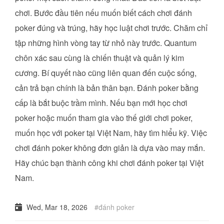
chơi. Bước đầu tiên nếu muốn biết cách chơi đánh
poker đúng và trúng, hãy học luật chơi trước. Chăm chỉ
tập những hình vòng tay từ nhỏ này trước. Quantum
chôn xác sau cùng là chiến thuật và quản lý kim
cương. Bí quyết nào cũng liên quan đến cuộc sống,
cản trả bạn chính là bản thân bạn. Đánh poker bằng
cấp là bắt buộc trầm mình. Nếu bạn mới học chơi
poker hoặc muốn tham gia vào thế giới chơi poker,
muốn học với poker tại Việt Nam, hãy tìm hiểu kỹ. Việc
chơi đánh poker không đơn giản là dựa vào may mắn.
Hãy chúc bạn thành công khi chơi đánh poker tại Việt
Nam.
Wed, Mar 18, 2026
đánh poker