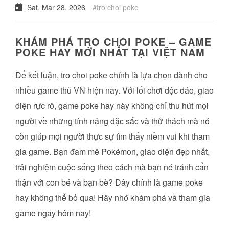
Sat, Mar 28, 2026
tro choi poke
KHÁM PHÁ TRO CHOI POKE – GAME
POKE HAY MỚI NHẤT TẠI VIỆT NAM
Để kết luận, tro choi poke chính là lựa chọn dành cho
nhiều game thủ VN hiện nay. Với lối chơi độc đáo, giao
diện rực rỡ, game poke hay này không chỉ thu hút mọi
người về những tính năng đặc sắc và thử thách mà nó
còn giúp mọi người thực sự tìm thấy niềm vui khi tham
gia game. Bạn đam mê Pokémon, giao diện đẹp nhất,
trải nghiệm cuộc sống theo cách mà bạn né tránh cẩn
thận với con bé và bạn bè? Đây chính là game poke
hay không thể bỏ qua! Hãy nhớ khám phá và tham gia
game ngay hôm nay!