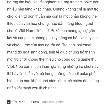
ngừng tìm hiểu và trải nghiệm những trò chơi poke trên
nhiều nền tảng khác nhau. Chúng không chỉ là một trò
chơi điện tử đơn thuần mà còn là một phần không thể
thieu của văn hóa chung, hấp dẫn hàng triệu người
chơi ở Việt Nam. Trò chơi Pokémon mang lại sự gắn
kết và cũng làm phong phú kỹ năng cơ bản ve suy dia
và chiến lược của mọi người trẻ. Trò chơi pokemon
mang đồ họa sinh động, tinh tế giúp chúng trở thanh
một tro chơi không the thieu cho cộng đồng game thủ
Việt. Nếu bạn muốn thăm gia trong những trò chơi này
thì hãy tìm hiểu về mộ trong những trò chơi poke phổ
biến giúp bạn khám phá niềm đam mê chiến đấu cùng
nhân vật mình yêu thích nhất.
Fri, Mar 20, 2026
tro choi poke