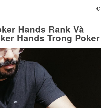
ker Hands Rank Và
ker Hands Trong Poker