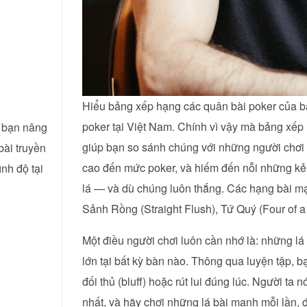
Hiểu bảng xếp hạng các quân bài poker của bạ
poker tại Việt Nam. Chính vì vậy mà bảng xếp h
p bạn nâng
giúp bạn so sánh chúng với những người chơi 
bài truyền
cao đến mức poker, và hiếm đến nỗi những kẻ 
nh độ tại
lá — và dù chúng luôn thắng. Các hạng bài m
Sảnh Rồng (Straight Flush), Tứ Quý (Four of a 
Một điều người chơi luôn cần nhớ là: những lá 
lớn tại bất kỳ bàn nào. Thông qua luyện tập, 
đối thủ (bluff) hoặc rút lui đúng lúc. Người ta
nhất, và hãy chơi những lá bài mạnh mỗi lần, đ