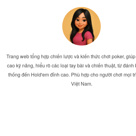
Trang web tổng hợp chiến lược và kiến thức chơi poker, giú
cao kỹ năng, hiểu rõ các loại tay bài và chiến thuật, từ đánh 
thống đến Hold'em đỉnh cao. Phù hợp cho người chơi mọi trì
Việt Nam.