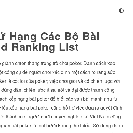
ứ Hạng Các Bộ Bài
d Ranking List
 giành chiến thắng trong trò chơi poker. Danh sách xếp
 công cụ để người chơi xác định một cách rõ ràng sức
 là cốt lõi của poker; việc chơi giỏi và có chiến lược với
 đúng đắn, chiến lược ít sai sót và đạt được thành công
sách xếp hạng bài poker để biết các ván bài mạnh như full
 Hiểu xếp hạng bài poker cũng hỗ trợ việc đưa ra quyết định
 trở thành một người chơi chuyên nghiệp tại Việt Nam cũng
 quân bài poker là một bước không thể thiếu. Sử dụng danh