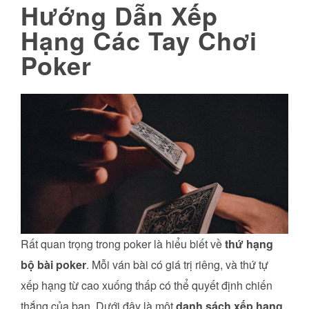
Hướng Dẫn Xếp
Hạng Các Tay Chơi
Poker
Rất quan trọng trong poker là hiểu biết về
thứ hạng
bộ bài poker
. Mỗi ván bài có giá trị riêng, và thứ tự
xếp hạng từ cao xuống thấp có thể quyết định chiến
thắng của bạn. Dưới đây là một
danh sách xếp hạng