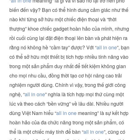
“
all in one
meaning” là gì và vì sao nó lại trở nên phổ
biến đến vậy? Bạn có thể hình dung cảm giác như thế
nào khi từng sở hữu một chiếc điện thoại và “thời
thượng” khoe chiếc gadget hoàn hảo của mình, nhưng
rồi cuối cùng lại đặt điện thoại lên bàn và phát hiện ra
rằng nó không hề “cầm tay” được? Với “
all in one
”, bạn
có thể sở hữu một thiết bị tích hợp nhiều tính năng vào
trong một sản phẩm duy nhất để tiết kiệm không gian
cho mọi nhu cầu, đồng thời tạo cơ hội nâng cao trải
nghiệm người dùng. Chính vì vậy, trong thế giới công
nghệ, “
all in one
” nghĩa là tích hợp mọi thứ cùng một
lúc và theo cách “bền vững” về lâu dài. Nhiều người
dùng Việt Nam hiểu “
all in one
meaning” là sự kết hợp
hoàn hảo của đa chức năng trong một sản phẩm, có
thể là một chiếc máy tính để bàn “
all in one
”, cũng có