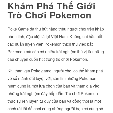
Khám Phá Thế Giới
Trò Chơi Pokemon
Poke Game đã thu hút hàng triệu người chơi trên khắp
hành tinh, đặc biệt là tại Việt Nam. Không chỉ hầu hết
các huấn luyện viên Pokemon thích thú việc bắt
Pokemon mà còn có nhiều trải nghiệm thú vị từ những
câu chuyện cuốn hút trong trò chơi Pokemon.
Khi tham gia Poke game, người chơi có thể khám phá
vô số mảnh đất tuyệt vời; săn tìm những Pokemon
hiếm cũng là một lựa chọn của bạn và tham gia vào
những trải nghiệm đầy hấp dẫn. Trò chơi Pokemon
thực sự rèn luyện tư duy của bạn và đồng thời là một
cách rất tốt để chơi cùng những người bạn có cùng sở